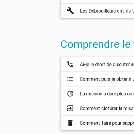
build
Les Débrouilleurs ont-ils t
Comprendre le 
settings_phone
Ai-je le droit de discuter
list
Comment puis-je obtenir u
update
La mission a duré plus o
exit_to_app
Comment clôturer la miss
delete
Comment faire pour suppr