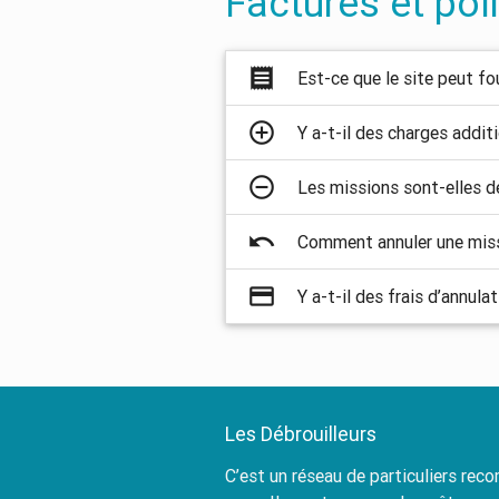
Factures et pol
receipt
Est-ce que le site peut fo
control_point
Y a-t-il des charges additi
remove_circle_outline
Les missions sont-elles d
undo
Comment annuler une miss
payment
Y a-t-il des frais d’annulat
Les Débrouilleurs
C’est un réseau de particuliers re