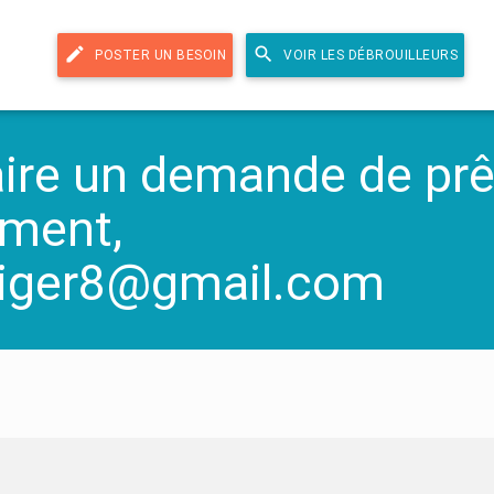
edit
search
POSTER UN BESOIN
VOIR LES DÉBROUILLEURS
re un demande de prê
ement,
ziger8@gmail.com