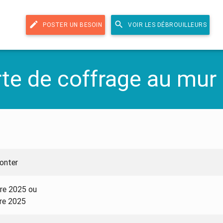
edit
search
POSTER UN BESOIN
VOIR LES DÉBROUILLEURS
rte de coffrage au mur
monter
bre 2025 ou
bre 2025