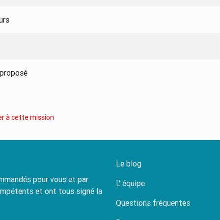
urs
 proposé
r à cette mission
Le blog
commandés pour vous et par
L' équipe
ompétents et ont tous signé la
Questions fréquentes