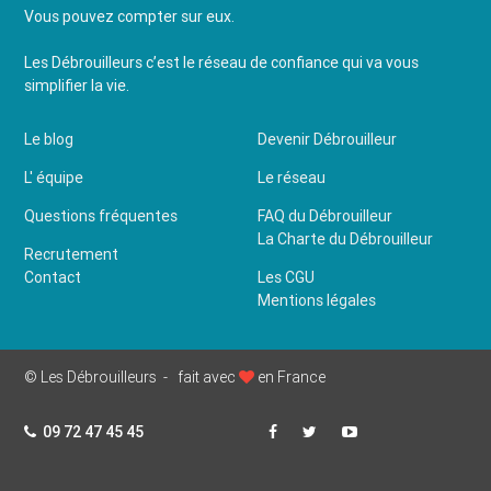
Vous pouvez compter sur eux.
Les Débrouilleurs c’est le réseau de confiance qui va vous
simplifier la vie.
Le blog
Devenir Débrouilleur
L' équipe
Le réseau
Questions fréquentes
FAQ du Débrouilleur
La Charte du Débrouilleur
Recrutement
Contact
Les CGU
Mentions légales
© Les Débrouilleurs -
fait avec
en France
09 72 47 45 45