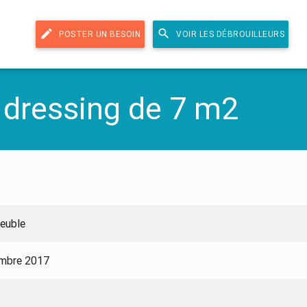
edit
search
POSTER UN BESOIN
VOIR LES DÉBROUILLEURS
dressing de 7 m2
euble
embre 2017