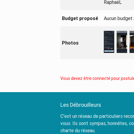
RaphaëL
Budget proposé
Aucun budget
Photos
Vous devez être connecté pour postule
Les Débrouilleurs
C’est un réseau de particuliers re
vous. Ils sont sympas, honnêtes, c
charte du réseau.