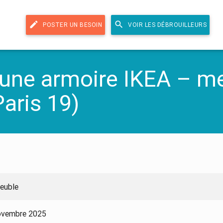
edit
search
POSTER UN BESOIN
VOIR LES DÉBROUILLEURS
ne armoire IKEA – me
aris 19)
euble
ovembre 2025