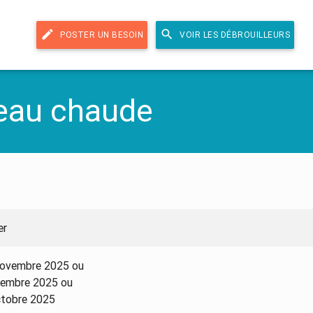
edit
search
POSTER UN BESOIN
VOIR LES DÉBROUILLEURS
 eau chaude
er
novembre 2025 ou
vembre 2025 ou
ctobre 2025