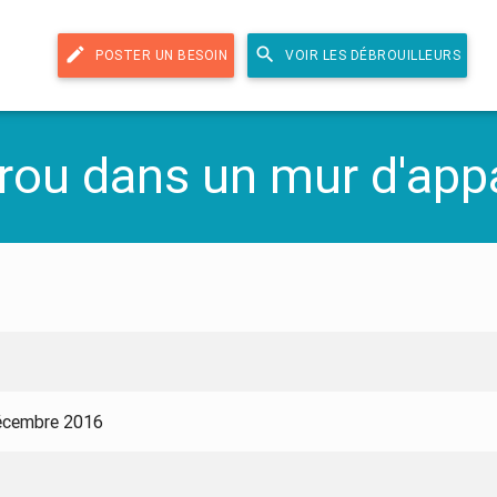
edit
search
POSTER UN BESOIN
VOIR LES DÉBROUILLEURS
trou dans un mur d'ap
écembre 2016