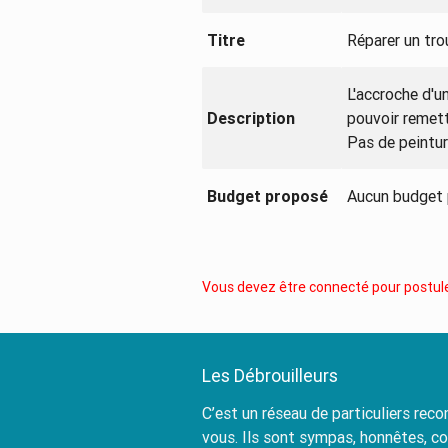
Titre
Réparer un tr
L'accroche d'u
Description
pouvoir remettr
Pas de peintur
Budget proposé
Aucun budget
Vous devez être connecté pour postule
Les Débrouilleurs
C’est un réseau de particuliers re
vous. Ils sont sympas, honnêtes, c