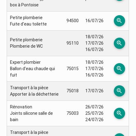
box à Pontoise
Petite plomberie
zoom_in
94500
16/07/26
Fuite d'eau toilette
18/07/26
Petite plomberie
zoom_in
95110
17/07/26
Plomberie de WC
16/07/26
Expert plombier
18/07/26
zoom_in
Ballon d’eau chaude qui
75015
17/07/26
fuit
16/07/26
Transport à la pièce
zoom_in
75018
17/07/26
Apporter à la déchetterie
Rénovation
26/07/26
zoom_in
Joints silicone salle de
75003
25/07/26
bain
24/07/26
Transport à la pièce