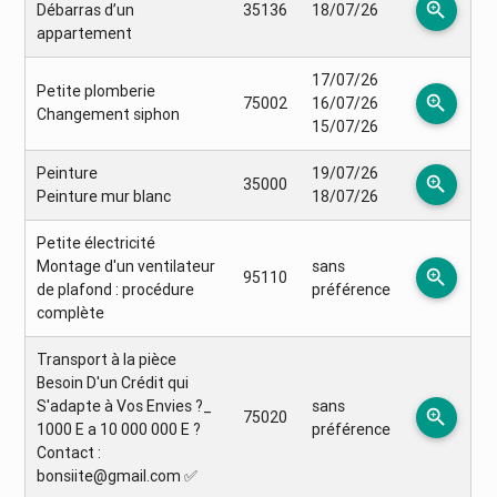
zoom_in
Débarras d’un
35136
18/07/26
appartement
17/07/26
Petite plomberie
zoom_in
75002
16/07/26
Changement siphon
15/07/26
Peinture
19/07/26
zoom_in
35000
Peinture mur blanc
18/07/26
Petite électricité
Montage d'un ventilateur
sans
zoom_in
95110
de plafond : procédure
préférence
complète
Transport à la pièce
Besoin D'un Crédit qui
S'adapte à Vos Envies ?_
sans
zoom_in
75020
1000 E a 10 000 000 E ?
préférence
Contact :
bonsiite@gmail.com ✅