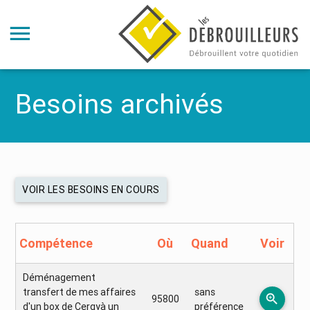
Besoins archivés
VOIR LES BESOINS EN COURS
Compétence
Où
Quand
Voir
Déménagement
transfert de mes affaires
sans
zoom_in
95800
d'un box de Cergyà un
préférence