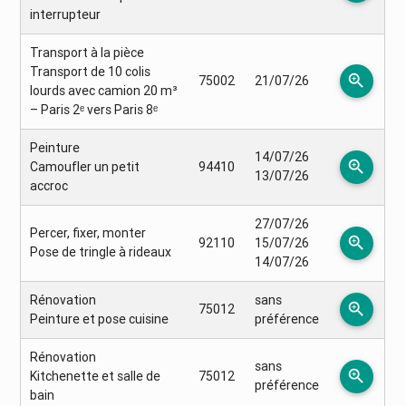
interrupteur
Transport à la pièce
Transport de 10 colis
zoom_in
75002
21/07/26
lourds avec camion 20 m³
– Paris 2ᵉ vers Paris 8ᵉ
Peinture
14/07/26
zoom_in
Camoufler un petit
94410
13/07/26
accroc
27/07/26
Percer, fixer, monter
zoom_in
92110
15/07/26
Pose de tringle à rideaux
14/07/26
Rénovation
sans
zoom_in
75012
Peinture et pose cuisine
préférence
Rénovation
sans
zoom_in
Kitchenette et salle de
75012
préférence
bain