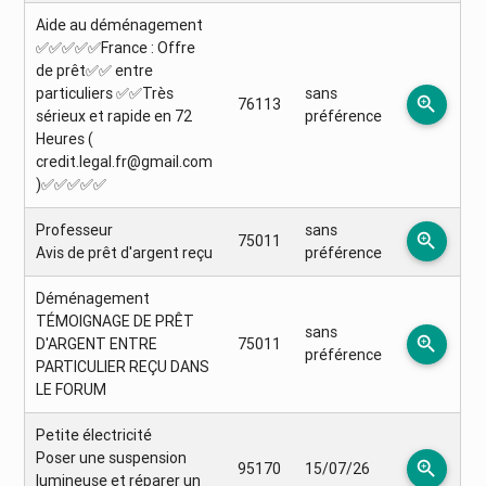
Aide au déménagement
✅✅✅✅✅France : Offre
de prêt✅✅ entre
particuliers ✅✅Très
sans
zoom_in
76113
sérieux et rapide en 72
préférence
Heures (
credit.legal.fr@gmail.com
)✅✅✅✅✅
Professeur
sans
zoom_in
75011
Avis de prêt d'argent reçu
préférence
Déménagement
TÉMOIGNAGE DE PRÊT
sans
zoom_in
D'ARGENT ENTRE
75011
préférence
PARTICULIER REÇU DANS
LE FORUM
Petite électricité
Poser une suspension
zoom_in
95170
15/07/26
lumineuse et réparer un