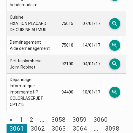
hebdomadaire
Cuisine
zoom_in
FIXATION PLACARD
75015
07/01/17
DE CUISINE AU MUR
Déménagement
zoom_in
75018
14/01/17
Aide déménagement
Petite plomberie
zoom_in
92100
04/01/17
Joint Robinet
Dépannage
Informatique
zoom_in
imprimante HP
94400
10/01/17
COLORLASERJET
CP1215
«
1
2
...
3058
3059
3060
3061
3062
3063
3064
...
3098