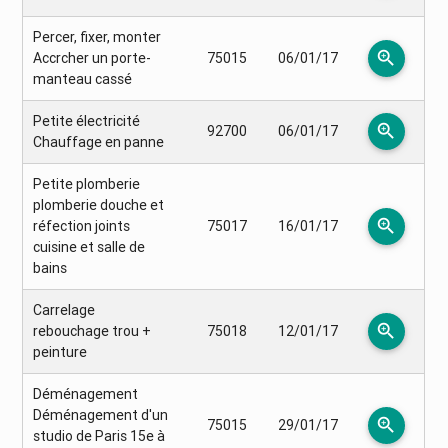
Percer, fixer, monter
zoom_in
Accrcher un porte-
75015
06/01/17
manteau cassé
Petite électricité
zoom_in
92700
06/01/17
Chauffage en panne
Petite plomberie
plomberie douche et
zoom_in
réfection joints
75017
16/01/17
cuisine et salle de
bains
Carrelage
zoom_in
rebouchage trou +
75018
12/01/17
peinture
Déménagement
Déménagement d'un
zoom_in
75015
29/01/17
studio de Paris 15e à