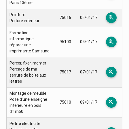
Paris 13ème
Peinture
zoom_in
75016
05/01/17
Peiture interieur
Formation
informatique
zoom_in
95100
04/01/17
réparer une
imprimante Samsung
Percer, fixer, monter
Perçage de ma
zoom_in
75017
07/01/17
serrure de boîte aux
lettres
Montage de meuble
Pose d'une enseigne
zoom_in
75010
09/01/17
intérieure en bois
d'1m50
Petite électricité