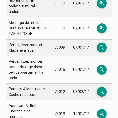
Refixer un petit
zoom_in
78110
07/01/17
radiateur mural +
enduit
Montage de meuble
zoom_in
DÉMONTER+MONTER
93110
07/01/17
TABLE RONDE
Percer, fixer, monter
zoom_in
75009
07/01/17
Machine a laver
Percer, fixer, monter
petit bricolage dans
zoom_in
75015
06/01/17
petit appartement à
paris
Parquet & Menuiserie
zoom_in
75012
03/02/17
Cache radiateur
Assistant AirBnb
Cherche aide
zoom_in
75018
14/01/17
ménager