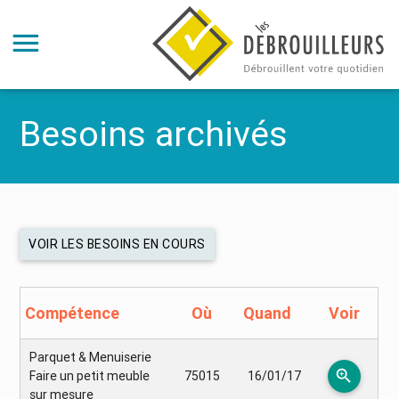
Besoins archivés
VOIR LES BESOINS EN COURS
Compétence
Où
Quand
Voir
Parquet & Menuiserie
zoom_in
Faire un petit meuble
75015
16/01/17
sur mesure