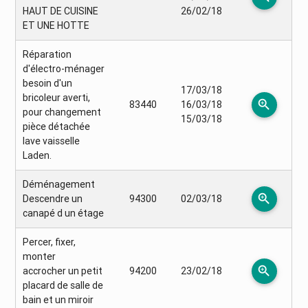
HAUT DE CUISINE
26/02/18
ET UNE HOTTE
Réparation
d'électro-ménager
besoin d'un
17/03/18
bricoleur averti,
zoom_in
83440
16/03/18
pour changement
15/03/18
pièce détachée
lave vaisselle
Laden.
Déménagement
zoom_in
Descendre un
94300
02/03/18
canapé d un étage
Percer, fixer,
monter
zoom_in
accrocher un petit
94200
23/02/18
placard de salle de
bain et un miroir