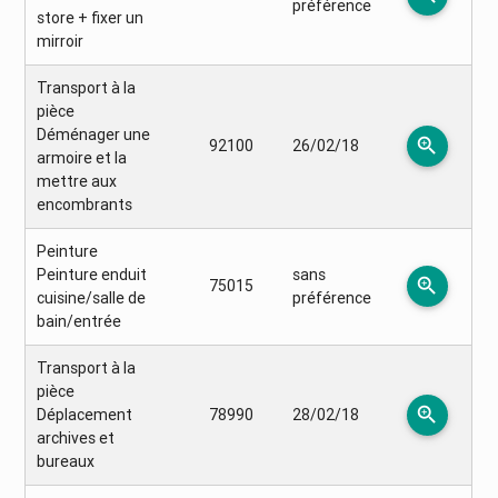
préférence
store + fixer un
mirroir
Transport à la
pièce
Déménager une
zoom_in
92100
26/02/18
armoire et la
mettre aux
encombrants
Peinture
Peinture enduit
sans
zoom_in
75015
cuisine/salle de
préférence
bain/entrée
Transport à la
pièce
zoom_in
Déplacement
78990
28/02/18
archives et
bureaux