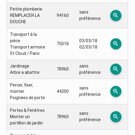
Petite plomberie
sans
zoom_in
REMPLACER LA
94160
préférence
DOUCHE
Transport à la
pièce
03/03/18
zoom_in
75018
Transport armoire
02/03/18
St Cloud / Paris
Jardinage
sans
zoom_in
78960
Arbre a abattre
préférence
Percer, fixer,
sans
zoom_in
monter
44200
préférence
Poignées de porte
Portes & Fenêtres
sans
zoom_in
Monter un
78960
préférence
portillon de jardin