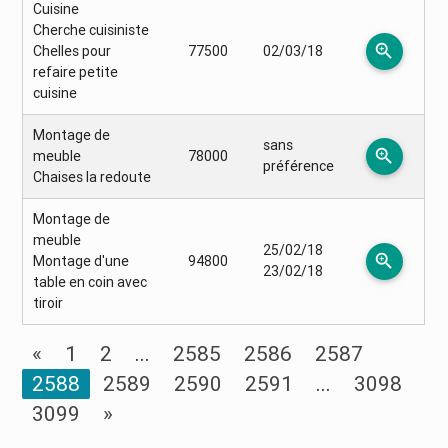
Cuisine
Cherche cuisiniste
zoom_in
Chelles pour
77500
02/03/18
refaire petite
cuisine
Montage de
sans
zoom_in
meuble
78000
préférence
Chaises la redoute
Montage de
meuble
25/02/18
zoom_in
Montage d'une
94800
23/02/18
table en coin avec
tiroir
«
1
2
...
2585
2586
2587
2588
2589
2590
2591
...
3098
3099
»