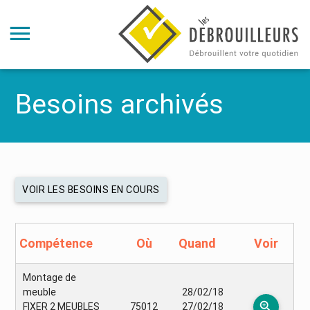
Besoins archivés
VOIR LES BESOINS EN COURS
Compétence
Où
Quand
Voir
Montage de
meuble
28/02/18
zoom_in
FIXER 2 MEUBLES
75012
27/02/18