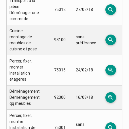
Transport à la
pièce
zoom_in
75012
27/02/18
Déménager une
commode
Cuisine
montage de
sans
zoom_in
93100
meubles de
préférence
cuisine et pose
Percer, fixer,
monter
zoom_in
75015
24/02/18
Installation
étagères
Déménagement
zoom_in
Demenagement
92300
16/03/18
qq meubles
Percer, fixer,
monter
sans
zoom_in
Installation de
75001