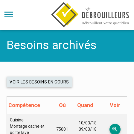
Besoins archivés
VOIR LES BESOINS EN COURS
Compétence
Où
Quand
Voir
Cuisine
10/03/18
Montage cache et
zoom_in
75001
09/03/18
porte lave