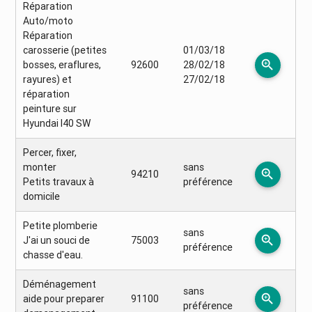
Réparation
Auto/moto
Réparation
carosserie (petites
01/03/18
zoom_in
bosses, eraflures,
92600
28/02/18
rayures) et
27/02/18
réparation
peinture sur
Hyundai I40 SW
Percer, fixer,
monter
sans
zoom_in
94210
Petits travaux à
préférence
domicile
Petite plomberie
sans
zoom_in
J'ai un souci de
75003
préférence
chasse d'eau.
Déménagement
sans
zoom_in
aide pour preparer
91100
préférence