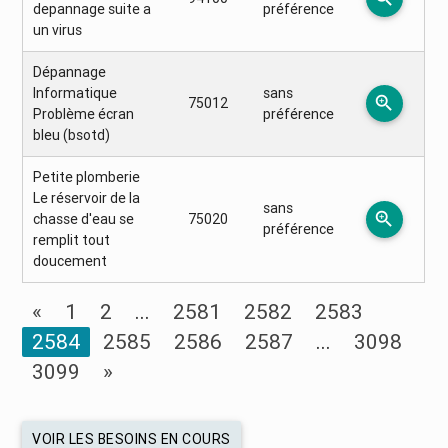
depannage suite a
préférence
un virus
Dépannage
Informatique
sans
zoom_in
75012
Problème écran
préférence
bleu (bsotd)
Petite plomberie
Le réservoir de la
sans
zoom_in
chasse d'eau se
75020
préférence
remplit tout
doucement
«
1
2
...
2581
2582
2583
2584
2585
2586
2587
...
3098
3099
»
VOIR LES BESOINS EN COURS