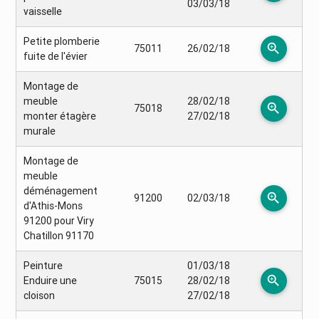
03/03/18
vaisselle
Petite plomberie
zoom_in
75011
26/02/18
fuite de l'évier
Montage de
meuble
28/02/18
zoom_in
75018
monter étagère
27/02/18
murale
Montage de
meuble
déménagement
zoom_in
91200
02/03/18
d'Athis-Mons
91200 pour Viry
Chatillon 91170
Peinture
01/03/18
zoom_in
Enduire une
75015
28/02/18
cloison
27/02/18