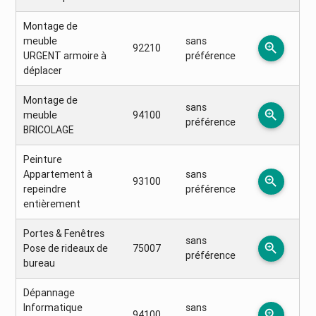
Montage de
meuble
sans
zoom_in
92210
URGENT armoire à
préférence
déplacer
Montage de
sans
zoom_in
meuble
94100
préférence
BRICOLAGE
Peinture
Appartement à
sans
zoom_in
93100
repeindre
préférence
entièrement
Portes & Fenêtres
sans
zoom_in
Pose de rideaux de
75007
préférence
bureau
Dépannage
Informatique
sans
zoom_in
94100