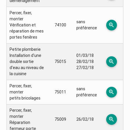
demenagement
Percer, fixer,
monter
sans
zoom_in
Vérification et
74100
préférence
réparation de mes
portes fenêres
Petite plomberie
Installation d'une
01/03/18
zoom_in
double sortie
75015
28/02/18
d'eau au niveau de
27/02/18
la cuisine
Percer, fixer,
sans
zoom_in
monter
75011
préférence
petits bricolages
Percer, fixer,
monter
zoom_in
75009
26/02/18
Réparation
fermeur porte