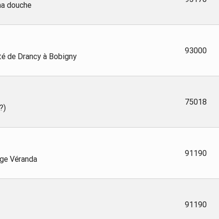
 ma douche
93000
té de Drancy à Bobigny
75018
?)
91190
ge Véranda
91190