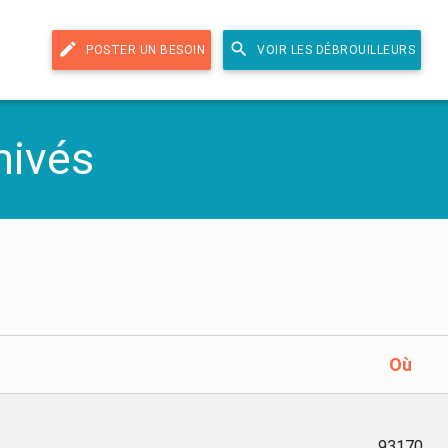
edit
search
POSTER UN BESOIN
VOIR LES DÉBROUILLEURS
hivés
Où
93170