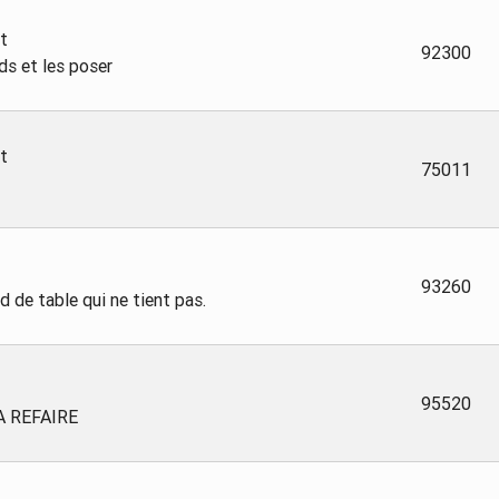
t
92300
ds et les poser
t
75011
93260
d de table qui ne tient pas.
95520
A REFAIRE