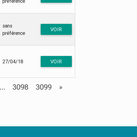
préférence
sans
VOIR
préférence
27/04/18
VOIR
...
3098
3099
»